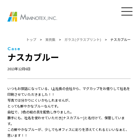
トップ
>
実例集
>
ガラス(グラスプリント)
>
ナスカブルー
Case
ナスカブルー
2013年12月6日
いつもお世話になっている、I上社長の会社から、マグカップをお借りして社名を
印刷させていただきました！！
写真では分かりにくいかもしれませんが、
とっても鮮やかなブルーなんです。
自社で、3色の絵の具を配色し作りました。
勝手にも、社名を使わせていただき[ナスカブルー]と名付けて、保管していま
す。
この鮮やかなブルーが、少しでもオフィスに彩りを添えてくれるといいなぁと、
思います！！