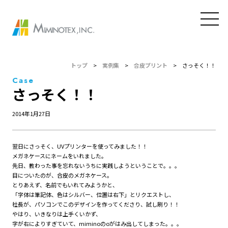
トップ
>
実例集
>
合皮プリント
>
さっそく！！
Case
さっそく！！
2014年1月27日
翌日にさっそく、UVプリンターを使ってみました！！
メガネケースにネームをいれました。
先日、教わった事を忘れないうちに実践しようということで。。。
目についたのが、合皮のメガネケース。
とりあえず、名前でもいれてみようかと、
「字体は筆記体、色はシルバー、位置は右下」とリクエストし、
社長が、パソコンでこのデザインを作ってくださり、試し刷り！！
やはり、いきなりは上手くいかず、
字が右によりすぎていて、miminoのoがはみ出してしまった。。。