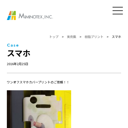
トップ
>
実例集
>
樹脂プリント
>
スマホ
Case
スマホ
2016年2月25日
ワンオフスマホカバープリントのご依頼！！